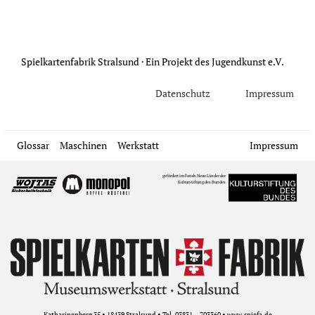
Spielkartenfabrik Stralsund · Ein Projekt des Jugendkunst e.V.
Datenschutz
Impressum
Glossar
Maschinen
Werkstatt
Impressum
gefördert im Fonds Neue Länder der
Kulturstiftung des Bundes
Katharinenberg 35 • 18439 Stralsund • Tel.
03831 – 703360
• www.spiefa.de